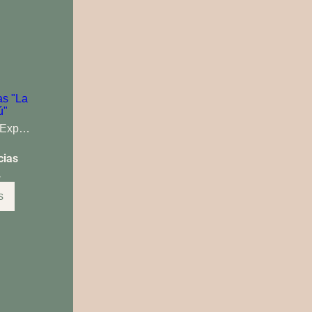
as "La
ú"
Holiday Inn Express Torreón
ias 
.
s