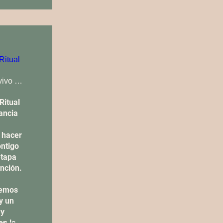
Ritual
Evento en vivo por zoom
itual 
ncia

hacer 
ntigo 
tapa 
nción.

remos 
 un 
y 
n la 