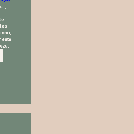
Evento virtual, por ZOOM
e 
s a 
 año, 
 este 
deza.