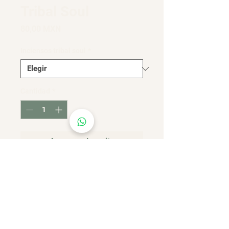
Tribal Soul
Precio
80,00 MXN
Inciensos tribal soul
*
Cantidad
*
Agregar al carrito
Realizar compra
Tribal soul. Inciensos hindúes
premium.