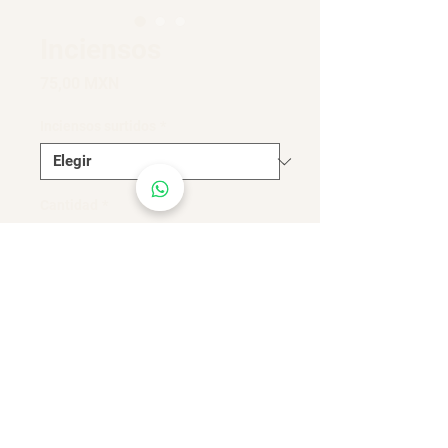
Inciensos
Precio
75,00 MXN
Inciensos surtidos
*
Cantidad
*
Agregar al carrito
Realizar compra