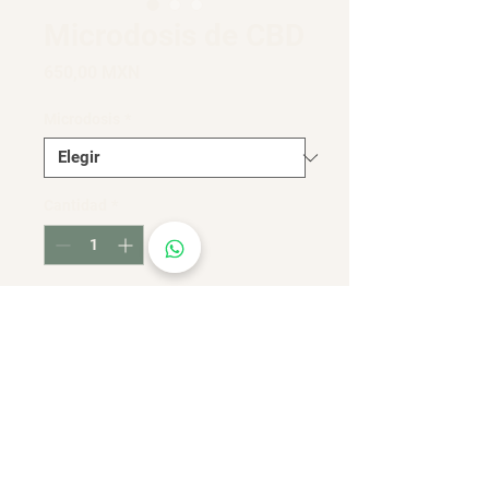
Microdosis de CBD
Precio
650,00 MXN
Microdosis
*
Cantidad
*
Agregar al carrito
Realizar compra
Aceite de coco adicionado con CBD.
Gotero con 30 ML.