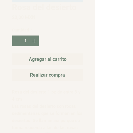
Rosa del desierto
Precio
20,00 MXN
Cantidad
*
Agregar al carrito
Realizar compra
Rosa del desierto 1 pz de entre 3 y
4 cm
Las rosas del desierto son rocas
sedimentarias que se forman en los
desiertos. Se llaman así porque su
forma recuerda a las de las rosas